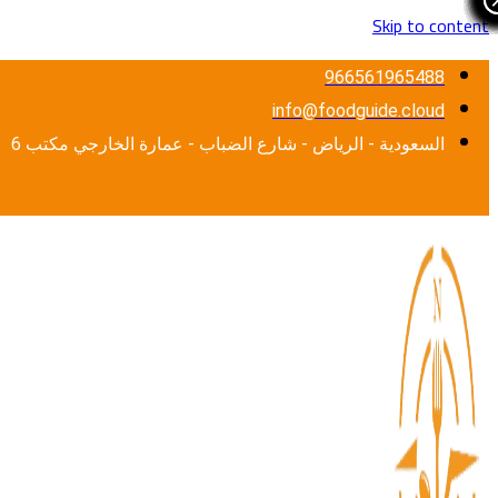
Skip to content
966561965488
info@foodguide.cloud
السعودية - الرياض - شارع الضباب - عمارة الخارجي مكتب 6