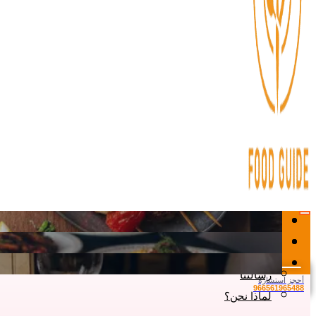
الرئيسية
من نحن ؟
رسالتنا
أحجز استشارة
966561965488
لماذا نحن؟