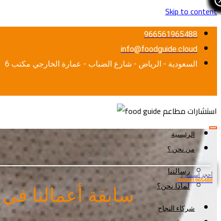
Skip to content
966561965488
info@foodguide.cloud
السعودية - الرياض - شارع الضباب - عمارة الخارجي مكتب 6
الرئيسية
من نحن ؟
رسالتنا
أحجز استشارة
966561965488
لماذا نحن؟
سابقة أعمالنا في
شركاء النجاح