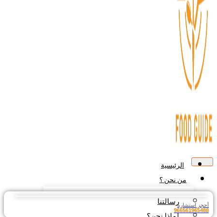
الرئيسية
من نحن ؟
رسالتنا
أحجز استشارة
966561965488
لماذا نحن؟