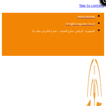
Skip to content
966561965488
info@foodguide.cloud
السعودية - الرياض - شارع الضباب - عمارة الخارجي مكتب 6