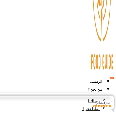
الرئيسية
من نحن ؟
رسالتنا
أحجز استشارة
966561965488
لماذا نحن؟