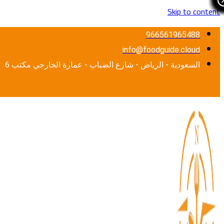
Skip to content
966561965488
info@foodguide.cloud
السعودية - الرياض - شارع الضباب - عمارة الخارجي مكتب 6