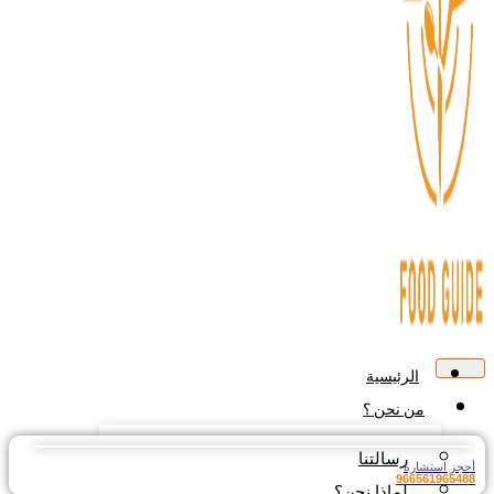
الرئيسية
من نحن ؟
رسالتنا
أحجز استشارة
966561965488
لماذا نحن؟