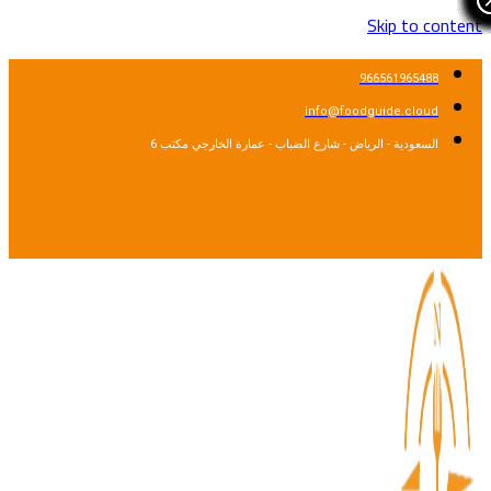
Skip to content
966561965488
info@foodguide.cloud
السعودية - الرياض - شارع الضباب - عمارة الخارجي مكتب 6