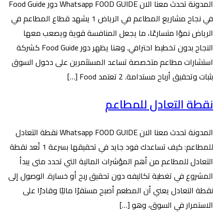
المدونة تحدث معنا الان Whatsapp FOOD GUIDE دور Food Guide
في نجاح مشاريع المطاعم في الرياض 1 يشهد قطاع المطاعم في
الرياض نموًا متسارعًا، ما يجعل المنافسة قوية ويصعب معها
النجاح بدون تخطيط احترافي. وهنا يظهر دور Food Guide كشركة
استشارات مطاعم متخصصة تساعد المستثمرين على دخول السوق
بثبات وتحقيق أرباح مستدامة. 2 تعتمد Food […]
نقطة التعادل للمطاعم
المدونة تحدث معنا الان Whatsapp FOOD GUIDE نقطة التعادل
للمطاعم: كيف تساعدك فود جايد في تحقيقها بسرعة 1 تُعد نقطة
التعادل للمطاعم من أهم المؤشرات المالية التي تحدد متى يبدأ
المشروع في تغطية تكاليفه دون تحقيق ربح أو خسارة. الوصول إلى
نقطة التعادل يعني أن المطعم أصبح مستقرًا ماليًا وقادرًا على
الاستمرار في السوق، وهو […]