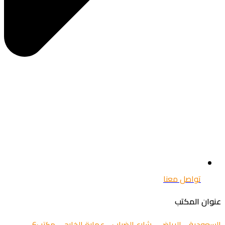
تواصل معنا
عنوان المكتب
السعودية - الرياض - شارع الضباب - عمارة الخارجي مكتب6