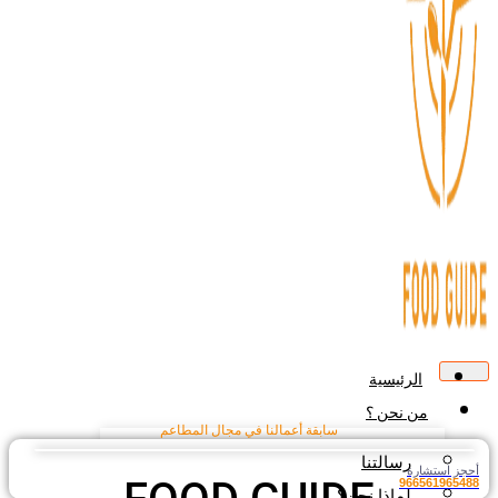
الرئيسية
من نحن ؟
سابقة أعمالنا في مجال المطاعم
رسالتنا
أحجز استشارة
966561965488
لماذا نحن؟