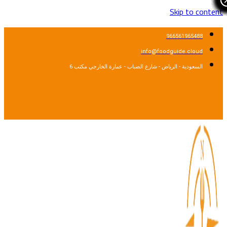
Skip to content
966561965488
info@foodguide.cloud
السعودية - الرياض - شارع الضباب - عمارة الخارجي مكتب 6