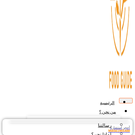
الرئيسية
من نحن ؟
رسالتنا
أحجز استشارة
966561965488
لماذا نحن؟