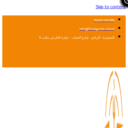
Skip to content
966561965488
info@foodguide.cloud
السعودية - الرياض - شارع الضباب - عمارة الخارجي مكتب 6