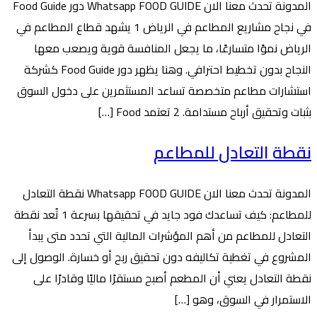
المدونة تحدث معنا الان Whatsapp FOOD GUIDE دور Food Guide
في نجاح مشاريع المطاعم في الرياض 1 يشهد قطاع المطاعم في
الرياض نموًا متسارعًا، ما يجعل المنافسة قوية ويصعب معها
النجاح بدون تخطيط احترافي. وهنا يظهر دور Food Guide كشركة
استشارات مطاعم متخصصة تساعد المستثمرين على دخول السوق
بثبات وتحقيق أرباح مستدامة. 2 تعتمد Food […]
نقطة التعادل للمطاعم
المدونة تحدث معنا الان Whatsapp FOOD GUIDE نقطة التعادل
للمطاعم: كيف تساعدك فود جايد في تحقيقها بسرعة 1 تُعد نقطة
التعادل للمطاعم من أهم المؤشرات المالية التي تحدد متى يبدأ
المشروع في تغطية تكاليفه دون تحقيق ربح أو خسارة. الوصول إلى
نقطة التعادل يعني أن المطعم أصبح مستقرًا ماليًا وقادرًا على
الاستمرار في السوق، وهو […]