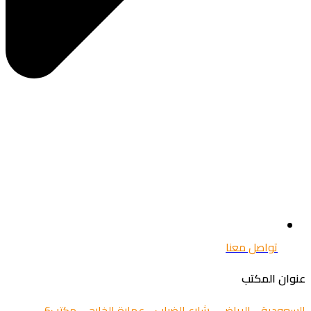
تواصل معنا
عنوان المكتب
السعودية - الرياض - شارع الضباب - عمارة الخارجي مكتب6