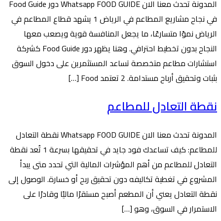
المدونة تحدث معنا الان Whatsapp FOOD GUIDE دور Food Guide
في نجاح مشاريع المطاعم في الرياض 1 يشهد قطاع المطاعم في
الرياض نموًا متسارعًا، ما يجعل المنافسة قوية ويصعب معها
النجاح بدون تخطيط احترافي. وهنا يظهر دور Food Guide كشركة
استشارات مطاعم متخصصة تساعد المستثمرين على دخول السوق
بثبات وتحقيق أرباح مستدامة. 2 تعتمد Food […]
نقطة التعادل للمطاعم
المدونة تحدث معنا الان Whatsapp FOOD GUIDE نقطة التعادل
للمطاعم: كيف تساعدك فود جايد في تحقيقها بسرعة 1 تُعد نقطة
التعادل للمطاعم من أهم المؤشرات المالية التي تحدد متى يبدأ
المشروع في تغطية تكاليفه دون تحقيق ربح أو خسارة. الوصول إلى
نقطة التعادل يعني أن المطعم أصبح مستقرًا ماليًا وقادرًا على
الاستمرار في السوق، وهو […]