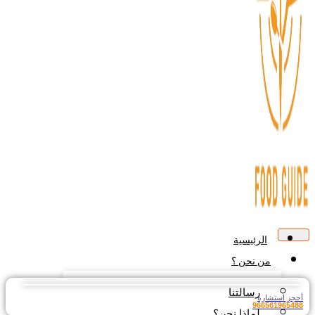
الرئيسية
من نحن ؟
رسالتنا
أحجز استشارة
966561965488
لماذا نحن؟