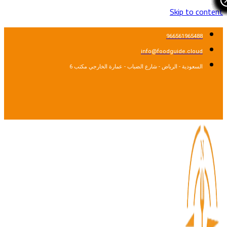
Skip to content
966561965488
info@foodguide.cloud
السعودية - الرياض - شارع الضباب - عمارة الخارجي مكتب 6