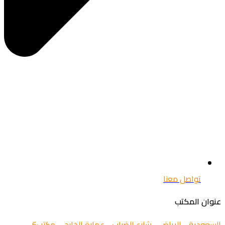
تواصل معنا
عنوان المكتب
السعودية - الرياض - شارع الضباب - عمارة الخارجي مكتب6