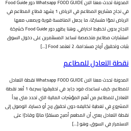
المدونة تحدث معنا الان Whatsapp FOOD GUIDE دور Food Guide
في نجاح مشاريع المطاعم في الرياض 1 يشهد قطاع المطاعم في
الرياض نموًا متسارعًا، ما يجعل المنافسة قوية ويصعب معها
النجاح بدون تخطيط احترافي. وهنا يظهر دور Food Guide كشركة
استشارات مطاعم متخصصة تساعد المستثمرين على دخول السوق
بثبات وتحقيق أرباح مستدامة. 2 تعتمد Food […]
نقطة التعادل للمطاعم
المدونة تحدث معنا الان Whatsapp FOOD GUIDE نقطة التعادل
للمطاعم: كيف تساعدك فود جايد في تحقيقها بسرعة 1 تُعد نقطة
التعادل للمطاعم من أهم المؤشرات المالية التي تحدد متى يبدأ
المشروع في تغطية تكاليفه دون تحقيق ربح أو خسارة. الوصول إلى
نقطة التعادل يعني أن المطعم أصبح مستقرًا ماليًا وقادرًا على
الاستمرار في السوق، وهو […]