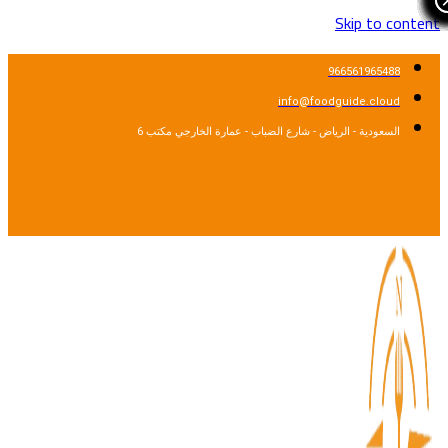
Skip to content
966561965488
info@foodguide.cloud
السعودية - الرياض - شارع الضباب - عمارة الخارجي مكتب 6