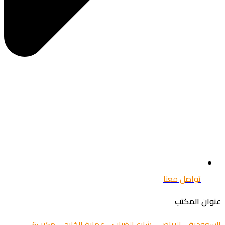
تواصل معنا
عنوان المكتب
السعودية - الرياض - شارع الضباب - عمارة الخارجي مكتب6