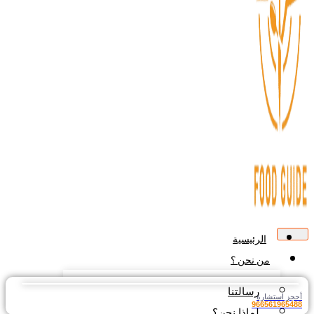
الرئيسية
من نحن ؟
رسالتنا
أحجز استشارة
966561965488
لماذا نحن؟