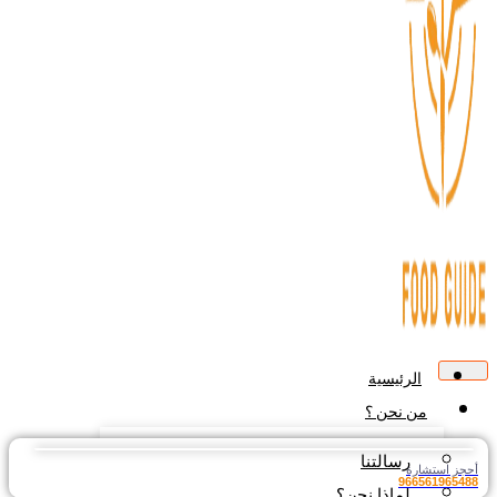
الرئيسية
من نحن ؟
رسالتنا
أحجز استشارة
966561965488
لماذا نحن؟