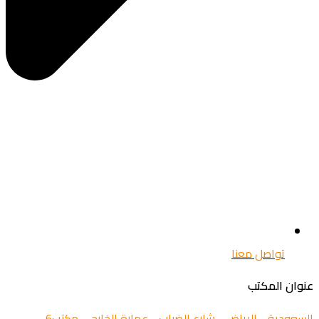
تواصل معنا
عنوان المكتب
السعودية - الرياض - شارع الضباب - عمارة الخارجي مكتب6