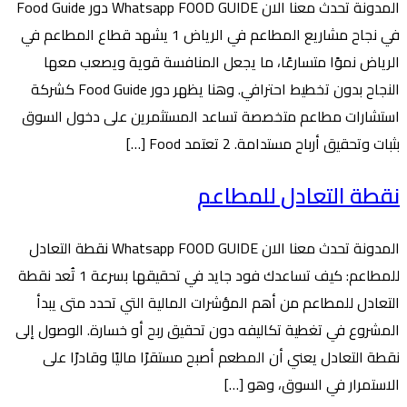
المدونة تحدث معنا الان Whatsapp FOOD GUIDE دور Food Guide
في نجاح مشاريع المطاعم في الرياض 1 يشهد قطاع المطاعم في
الرياض نموًا متسارعًا، ما يجعل المنافسة قوية ويصعب معها
النجاح بدون تخطيط احترافي. وهنا يظهر دور Food Guide كشركة
استشارات مطاعم متخصصة تساعد المستثمرين على دخول السوق
بثبات وتحقيق أرباح مستدامة. 2 تعتمد Food […]
نقطة التعادل للمطاعم
المدونة تحدث معنا الان Whatsapp FOOD GUIDE نقطة التعادل
للمطاعم: كيف تساعدك فود جايد في تحقيقها بسرعة 1 تُعد نقطة
التعادل للمطاعم من أهم المؤشرات المالية التي تحدد متى يبدأ
المشروع في تغطية تكاليفه دون تحقيق ربح أو خسارة. الوصول إلى
نقطة التعادل يعني أن المطعم أصبح مستقرًا ماليًا وقادرًا على
الاستمرار في السوق، وهو […]