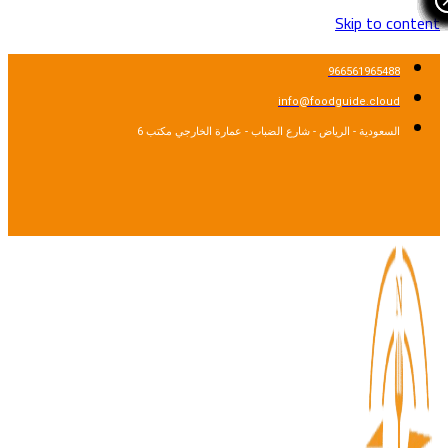
Skip to content
966561965488
info@foodguide.cloud
السعودية - الرياض - شارع الضباب - عمارة الخارجي مكتب 6