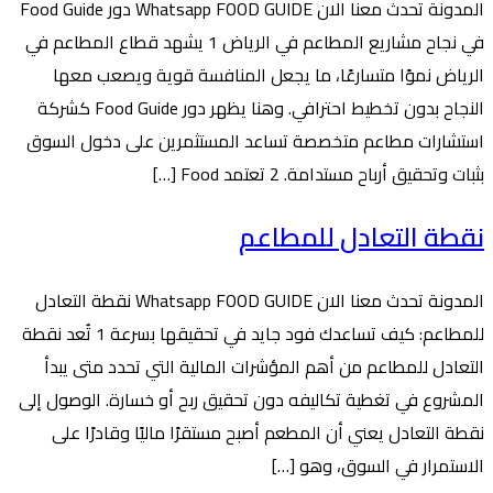
المدونة تحدث معنا الان Whatsapp FOOD GUIDE دور Food Guide
في نجاح مشاريع المطاعم في الرياض 1 يشهد قطاع المطاعم في
الرياض نموًا متسارعًا، ما يجعل المنافسة قوية ويصعب معها
النجاح بدون تخطيط احترافي. وهنا يظهر دور Food Guide كشركة
استشارات مطاعم متخصصة تساعد المستثمرين على دخول السوق
بثبات وتحقيق أرباح مستدامة. 2 تعتمد Food […]
نقطة التعادل للمطاعم
المدونة تحدث معنا الان Whatsapp FOOD GUIDE نقطة التعادل
للمطاعم: كيف تساعدك فود جايد في تحقيقها بسرعة 1 تُعد نقطة
التعادل للمطاعم من أهم المؤشرات المالية التي تحدد متى يبدأ
المشروع في تغطية تكاليفه دون تحقيق ربح أو خسارة. الوصول إلى
نقطة التعادل يعني أن المطعم أصبح مستقرًا ماليًا وقادرًا على
الاستمرار في السوق، وهو […]