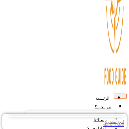
الرئيسية
من نحن ؟
رسالتنا
أحجز استشارة
966561965488
لماذا نحن؟