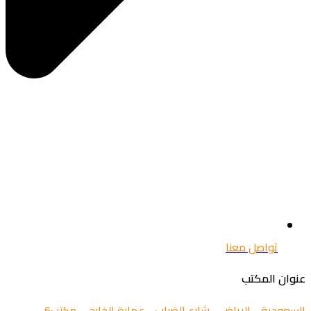
تواصل معنا
عنوان المكتب
السعودية - الرياض - شارع الضباب - عمارة الخارجي مكتب6