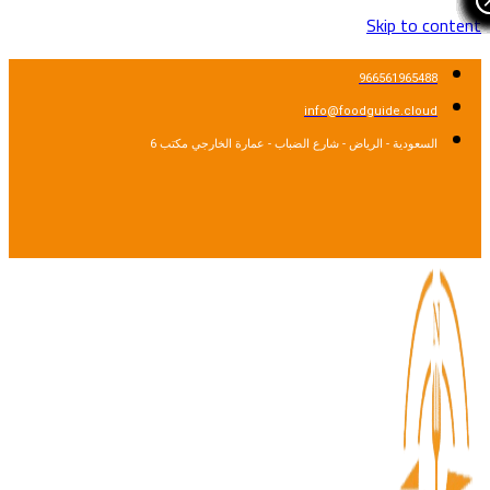
Skip to content
966561965488
info@foodguide.cloud
السعودية - الرياض - شارع الضباب - عمارة الخارجي مكتب 6