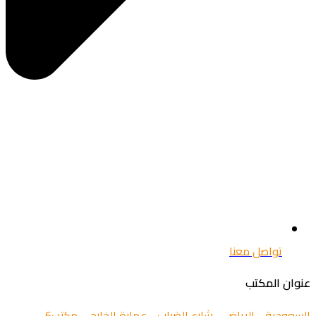
تواصل معنا
عنوان المكتب
السعودية - الرياض - شارع الضباب - عمارة الخارجي مكتب6