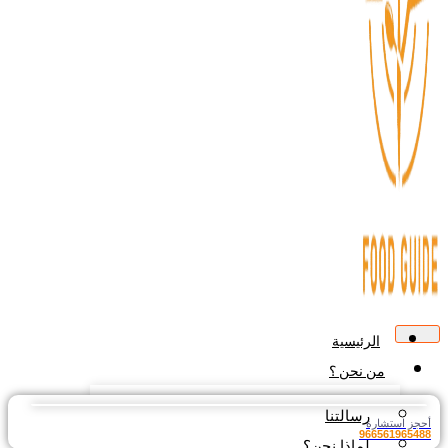
الرئيسية
من نحن ؟
رسالتنا
أحجز استشارة
966561965488
لماذا نحن؟