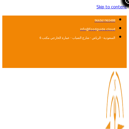
Skip to content
966561965488
info@foodguide.cloud
السعودية - الرياض - شارع الضباب - عمارة الخارجي مكتب 6