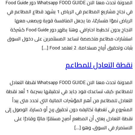
المدونة تحدث معنا الان Whatsapp FOOD GUIDE دور Food Guide
في نجاح مشاريع المطاعم في الرياض 1 يشهد قطاع المطاعم في
الرياض نموًا متسارعًا، ما يجعل المنافسة قوية ويصعب معها
النجاح بدون تخطيط احترافي. وهنا يظهر دور Food Guide كشركة
استشارات مطاعم متخصصة تساعد المستثمرين على دخول السوق
بثبات وتحقيق أرباح مستدامة. 2 تعتمد Food […]
نقطة التعادل للمطاعم
المدونة تحدث معنا الان Whatsapp FOOD GUIDE نقطة التعادل
للمطاعم: كيف تساعدك فود جايد في تحقيقها بسرعة 1 تُعد نقطة
التعادل للمطاعم من أهم المؤشرات المالية التي تحدد متى يبدأ
المشروع في تغطية تكاليفه دون تحقيق ربح أو خسارة. الوصول إلى
نقطة التعادل يعني أن المطعم أصبح مستقرًا ماليًا وقادرًا على
الاستمرار في السوق، وهو […]