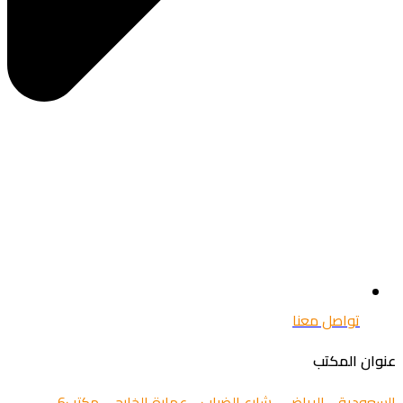
تواصل معنا
عنوان المكتب
السعودية - الرياض - شارع الضباب - عمارة الخارجي مكتب6