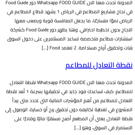
المدونة تحدث معنا الان Whatsapp FOOD GUIDE دور Food Guide
في نجاح مشاريع المطاعم في الرياض 1 يشهد قطاع المطاعم في
الرياض نموًا متسارعًا، ما يجعل المنافسة قوية ويصعب معها
النجاح بدون تخطيط احترافي. وهنا يظهر دور Food Guide كشركة
استشارات مطاعم متخصصة تساعد المستثمرين على دخول السوق
بثبات وتحقيق أرباح مستدامة. 2 تعتمد Food […]
نقطة التعادل للمطاعم
المدونة تحدث معنا الان Whatsapp FOOD GUIDE نقطة التعادل
للمطاعم: كيف تساعدك فود جايد في تحقيقها بسرعة 1 تُعد نقطة
التعادل للمطاعم من أهم المؤشرات المالية التي تحدد متى يبدأ
المشروع في تغطية تكاليفه دون تحقيق ربح أو خسارة. الوصول إلى
نقطة التعادل يعني أن المطعم أصبح مستقرًا ماليًا وقادرًا على
الاستمرار في السوق، وهو […]