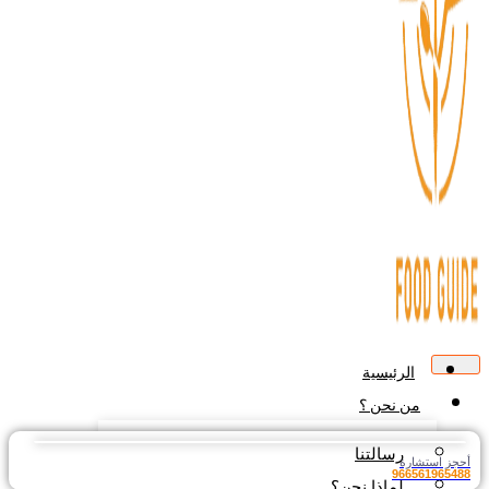
الرئيسية
من نحن ؟
رسالتنا
أحجز استشارة
966561965488
لماذا نحن؟