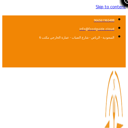
Skip to content
966561965488
info@foodguide.cloud
السعودية - الرياض - شارع الضباب - عمارة الخارجي مكتب 6