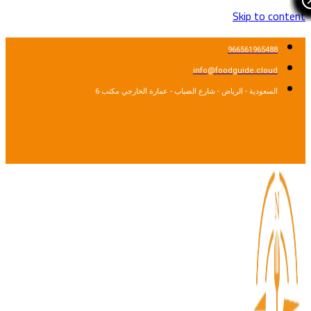
Skip to cont
966561965488
info@foodguide.cloud
السعودية - الرياض - شارع الضباب - عمارة الخارجي مكتب 6