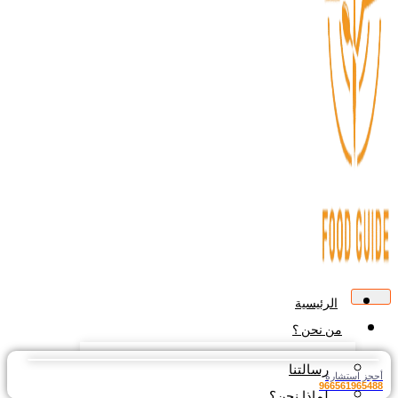
الرئيسية
من نحن ؟
رسالتنا
جز استشارة
9665619654
لماذا نحن؟