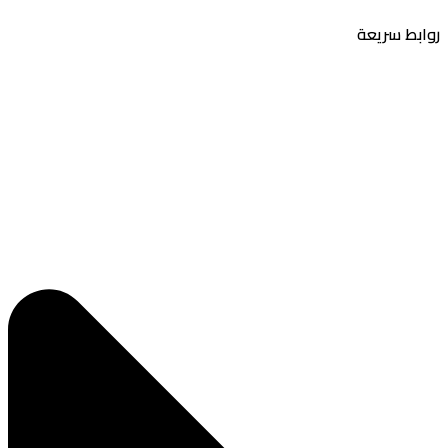
بط سريعة