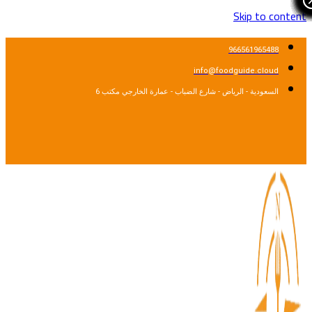
Skip to cont
966561965488
info@foodguide.cloud
السعودية - الرياض - شارع الضباب - عمارة الخارجي مكتب 6