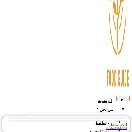
الرئيسية
من نحن ؟
رسالتنا
جز استشارة
9665619654
لماذا نحن؟