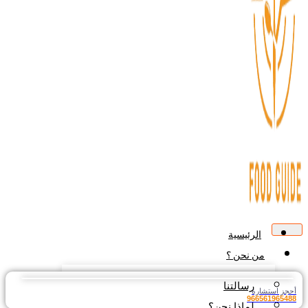
الرئيسية
من نحن ؟
رسالتنا
جز استشارة
9665619654
لماذا نحن؟