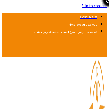
Skip to cont
966561965488
info@foodguide.cloud
السعودية - الرياض - شارع الضباب - عمارة الخارجي مكتب 6