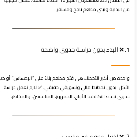
في المقال ده، هنستعرض أشهر 10 أخطاء شائعة، عشان تتجنبها
من البداية وتبني مطعم ناجح ومستقر.
1. ❌ البدء بدون دراسة جدوى واضحة
واحدة من أكبر الأخطاء هي فتح مطعم بناءً على “الإحساس” أو حب
الأكل، بدون تخطيط مالي وتسويقي حقيقي. ✅ لازم تعمل دراسة
جدوى تحدد: التكاليف، الأرباح، الجمهور، المنافسين، والمخاطر.
2. ❌ اختيار موقع غير مناسب