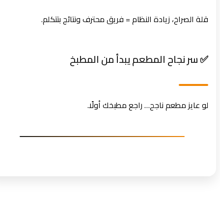
قلة الصراخ، زيادة النظام = فريق محترف ونتائج بتتكلم.
✅ سر نجاح المطعم يبدأ من المطبخ
لو عايز مطعم ناجح… راجع مطبخك أولًا.