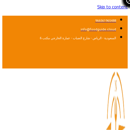
Skip to cont
966561965488
info@foodguide.cloud
السعودية - الرياض - شارع الضباب - عمارة الخارجي مكتب 6