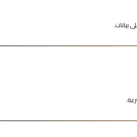
ى بيانات.
عة.