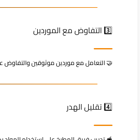
3️⃣ التفاوض مع الموردين
🤝 التعامل مع موردين موثوقين والتفاوض ع
4️⃣ تقليل الهدر
🥣 تدريب فريق المطبخ على استخدام المواد بك