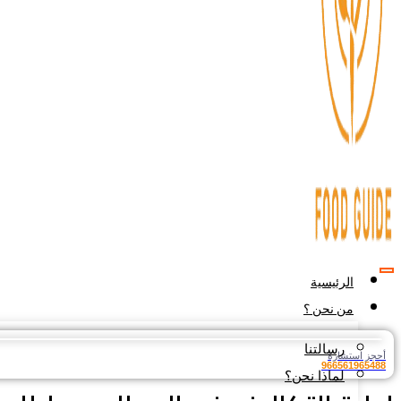
الرئيسية
من نحن ؟
رسالتنا
أحجز استشارة
966561965488
لماذا نحن؟