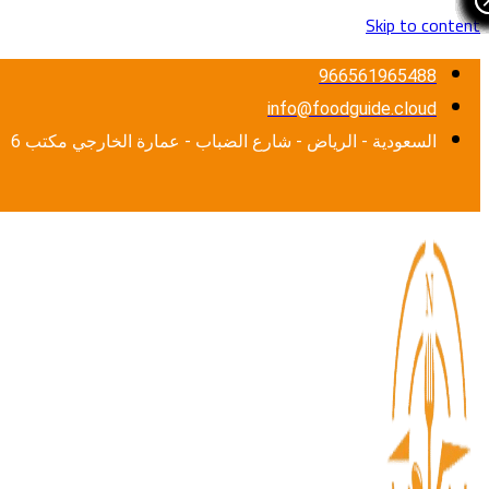
Skip to content
966561965488
info@foodguide.cloud
السعودية - الرياض - شارع الضباب - عمارة الخارجي مكتب 6