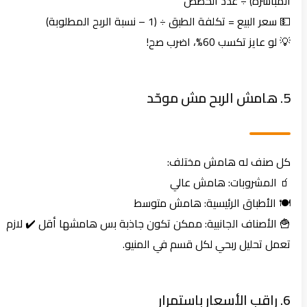
المباشرة) ÷ عدد الحصص
💵 سعر البيع = تكلفة الطبق ÷ (1 – نسبة الربح المطلوبة)
💡 لو عايز تكسب 60%، اضرب صح!
5. هامش الربح مش موحّد
كل صنف له هامش مختلف:
🧃 المشروبات: هامش عالي
🍽️ الأطباق الرئيسية: هامش متوسط
🍟 الأصناف الجانبية: ممكن تكون جاذبة بس هامشها أقل ✔️ لازم
تعمل تحليل ربحي لكل قسم في المنيو.
6. راقب الأسعار باستمرار