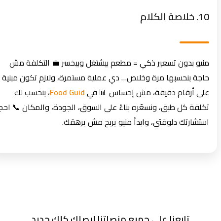
10. خلاصة الكلام
منيو بدون تسعير ذكي = مطعم بيشتغل وبيخسر 💼 التكلفة مش
حاجة بنحسبها مرة وخلاص… دي عملية مستمرة، ولازم تكون مبنية
على أرقام دقيقة، مش إحساس 📊 في
Food Guid
، بنحسب لك
تكلفة كل طبق، ونسعّره بناءً على السوق، الجودة، والمكان 📞 احجز
استشارتك دلوقتي، وابدأ منيو يربح مش يرهقك.
تابعنا على جميع منصاتنا ليصلك كلك جديد