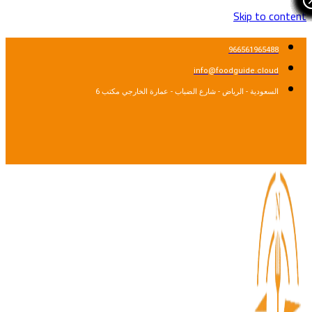
Skip to cont
966561965488
info@foodguide.cloud
السعودية - الرياض - شارع الضباب - عمارة الخارجي مكتب 6