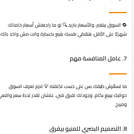
🔁 السوق بيتغير، والأسعار بتزيد 🔍 لو ما راجعتش أسعار خاماتك
شهريًا على الأقل، هتلاقي نفسك بتبيع بخسارة وانت مش واخد بالك.
7. عامل المنافسة مهم
ما تسعّرش طبقك بس على حسب تكلفته 💡 لازم تعرف السوق
حواليك بيبيع بكام، وجودتك تفرق فين، علشان تقدر تحط سعر واقعي
ومربح
8. التصميم البصري للمنيو بيفرق