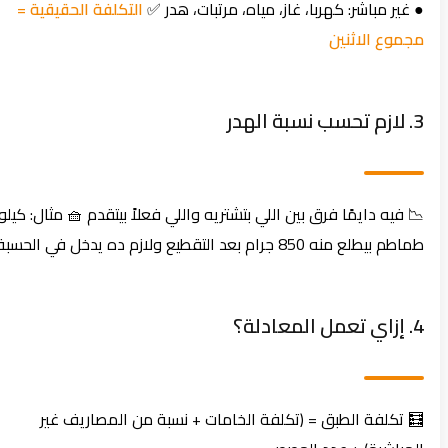
● غير مباشر: كهربا، غاز، مياه، مرتبات، هدر ✅
التكلفة الحقيقية =
مجموع الاثنين
3. لازم تحسب نسبة الهدر
📉 فيه دايمًا فرق بين اللي بتشتريه واللي فعلاً بيتقدم 🧺 مثال: كيلو
طماطم بيطلع منه 850 جرام بعد التقطيع ولازم ده يدخل في الحسبة.
4. إزاي تعمل المعادلة؟
🧮 تكلفة الطبق = (تكلفة الخامات + نسبة من المصاريف غير