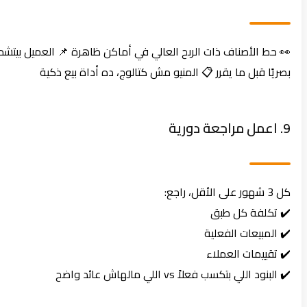
👀 حط الأصناف ذات الربح العالي في أماكن ظاهرة 📌 العميل بيتشد
بصريًا قبل ما يقرر 📋 المنيو مش كتالوج، ده أداة بيع ذكية
9. اعمل مراجعة دورية
كل 3 شهور على الأقل، راجع:
✔️ تكلفة كل طبق
✔️ المبيعات الفعلية
✔️ تقييمات العملاء
✔️ البنود اللي بتكسب فعلاً vs اللي مالهاش عائد واضح