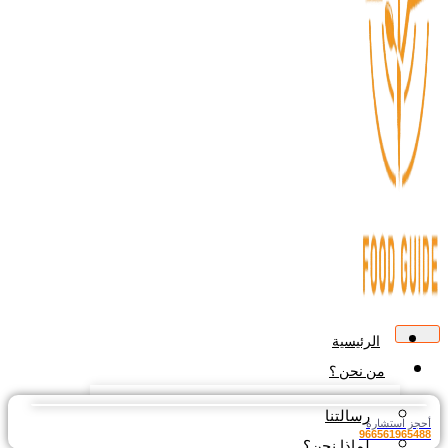
الرئيسية
من نحن ؟
رسالتنا
جز استشارة
9665619654
لماذا نحن؟