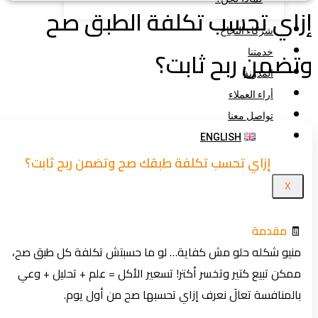
اي تحسب تكلفة الطبق صح
شركاء النجاح
ضمن ربح ثابت؟
خدمتنا
المدونة
أراء العملاء
تواصل معنا
ENGLISH
إزاي تحسب تكلفة طبقك صح وتضمن ربح ثابت؟
X
🧾
مقدمة
منيو شكله حلو مش كفاية… لو ما حسبتش تكلفة كل طبق صح،
ممكن تبيع كتير وتخسر أكتر! تسعير الأكل = علم + تحليل + وعي
بالمنافسة تعالَ نعرف إزاي تحسبها صح من أول يوم.