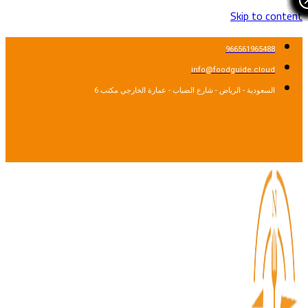
Skip to cont
966561965488
info@foodguide.cloud
السعودية - الرياض - شارع الضباب - عمارة الخارجي مكتب 6