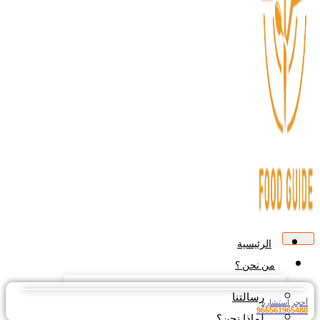
الرئيسية
من نحن ؟
رسالتنا
جز استشارة
9665619654
لماذا نحن؟