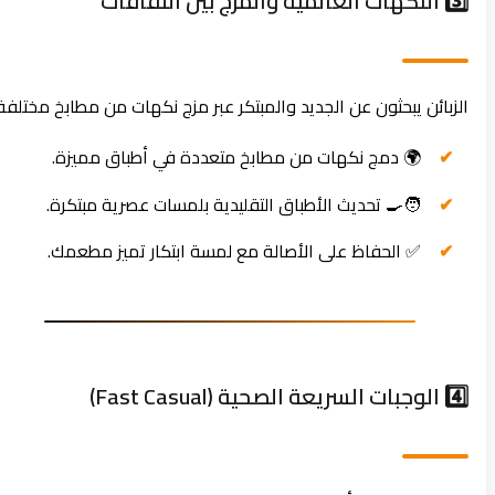
3️⃣ النكهات العالمية والمزج بين الثقافات
الزبائن يبحثون عن الجديد والمبتكر عبر مزج نكهات من مطابخ مختلفة.
🌍 دمج نكهات من مطابخ متعددة في أطباق مميزة.
🧑‍🍳 تحديث الأطباق التقليدية بلمسات عصرية مبتكرة.
✅ الحفاظ على الأصالة مع لمسة ابتكار تميز مطعمك.
4️⃣ الوجبات السريعة الصحية (Fast Casual)