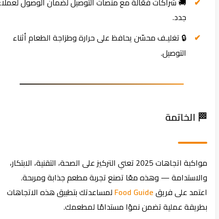
🚚 شراكات فعّالة مع منصات التوصيل لضمان الوصول لعملاء
جدد.
🔒 تغليـف محسّن يحافظ على حرارة وطزاجة الطعام أثناء
التوصيل.
🏁 الخاتمة
مواكبة اتجاهات 2025 تعني التركيز على الصحة، التقنية، الابتكار،
والاستدامة — وهذه معًا تصنع تجربة مطعم جذابة ومربحة.
اعتمد على فريق
Food Guide
لمساعدتك بتطبيق هذه الاتجاهات
بطريقة عملية تضمن نموًا مستدامًا لمطعمك.