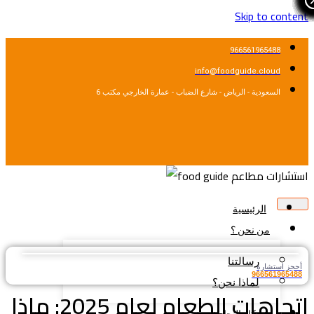
Skip to cont
966561965488
info@foodguide.cloud
السعودية - الرياض - شارع الضباب - عمارة الخارجي مكتب 6
الرئيسية
من نحن ؟
رسالتنا
جز استشارة
9665619654
لماذا نحن؟
اتجاهات الطعام لعام 2025: ماذا