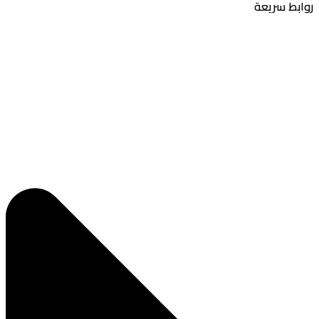
بط سريعة