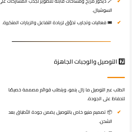
🪄 ديكور مريح ومساحات قابلة للتصوير لجذب المشاركات على
السوشيال.
🎟️ فعاليات وتجارب تذوّق لزيادة التفاعل والزيارات المتكررة.
7️⃣ التوصيل والوجبات الجاهزة
الطلب عبر التوصيل ما زال ينمو، ويتطلب قوائم مصممة خصيصًا
للحفاظ على الجودة.
📦 تصميم منيو خاص بالتوصيل يضمن جودة الأطباق بعد
الشحن.