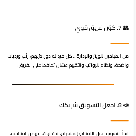
👥 7. كوّن فريق قوي
من الطباخين للويتر والإدارة… كل فرد له دور. درّبهم، رتّب ورديات
واضحة، ونظام للرواتب والتقييم عشان تحافظ على الفريق.
📣 8. اجعل التسويق شريكك
ابدأ التسويق قبل الافتتاح: إنستقرام، تيك توك، عروض افتتاحية،