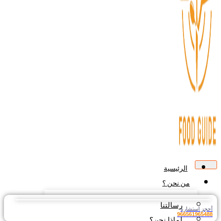
الرئيسية
من نحن ؟
رسالتنا
جز استشارة
9665619654
لماذا نحن؟