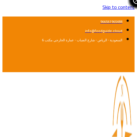
Skip to cont
966561965488
info@foodguide.cloud
السعودية - الرياض - شارع الضباب - عمارة الخارجي مكتب 6