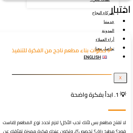
تبار
شركاء النجاح
خدمتنا
المدونة
أراء العملاء
✅ خطوات بناء مطعم ناجح من الفكرة للتنفيذ
تواصل معنا
ENGLISH
X
💡 1. ابدأ بفكرة واضحة
لا تفتح مطعم بس لأنك تحب الأكل! لازم تحدد نوع المطعم (فاست
فود؟ مطبخ راقٍ؟ تخصص؟)، وتكون عندك فكرة مميزة تفرّقك عن