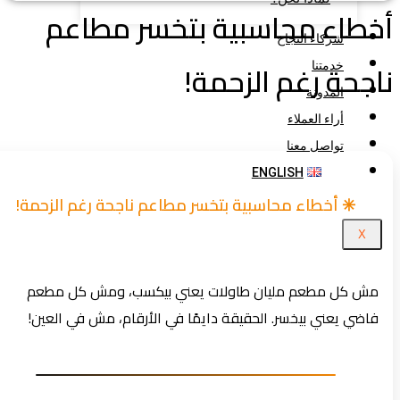
طاء محاسبية بتخسر مطاعم
شركاء النجاح
جحة رغم الزحمة!
خدمتنا
المدونة
أراء العملاء
تواصل معنا
ENGLISH
✳️ أخطاء محاسبية بتخسر مطاعم ناجحة رغم الزحمة!
X
مش كل مطعم مليان طاولات يعني بيكسب، ومش كل مطعم
فاضي يعني بيخسر. الحقيقة دايمًا في الأرقام، مش في العين!