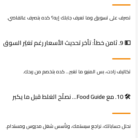
تصرف على تسويق وما تعرف جابلك إيه؟ كده بتصرف عالفاضي.
💵 9. ثامن خطأ: تأخر تحديث الأسعار رغم تغيّر السوق
تكاليف زادت، بس المنيو ما تغير… كده بتخصم من ربحك.
🛠️ 10. مع Food Guide… نصلّح الغلط قبل ما يكبر
نحلل حساباتك، نراجع سيستمك، ونأسس شغل مدروس ومستدام.