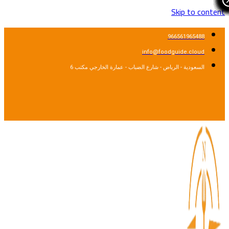
Skip to cont
966561965488
info@foodguide.cloud
السعودية - الرياض - شارع الضباب - عمارة الخارجي مكتب 6