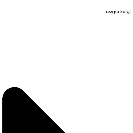
بط سريعة