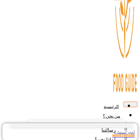
الرئيسية
من نحن ؟
رسالتنا
جز استشارة
9665619654
لماذا نحن؟