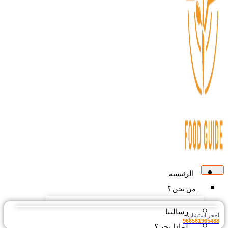
الرئيسية
من نحن ؟
رسالتنا
جز استشارة
9665619654
لماذا نحن؟