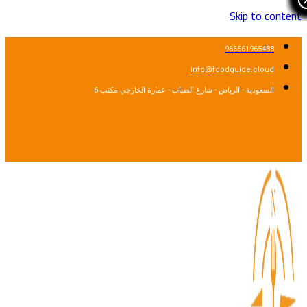
Skip to cont
966561965488
info@foodguide.cloud
السعودية - الرياض - شارع الضباب - عمارة الخارجي مكتب 6