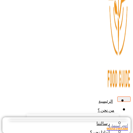
الرئيسية
من نحن ؟
رسالتنا
جز استشارة
9665619654
لماذا نحن؟