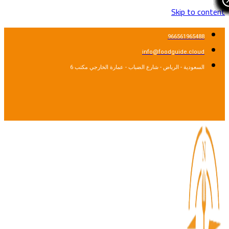
Skip to cont
966561965488
info@foodguide.cloud
السعودية - الرياض - شارع الضباب - عمارة الخارجي مكتب 6