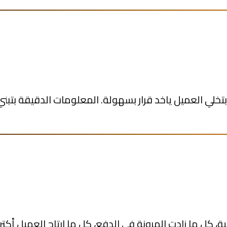
ي العميل ياخد قرار بسهولة. المعلومات الدقيقة بتبني ا
، كل ما زادت المرونة في الدفع، كل ما ارتاح العميل أكت