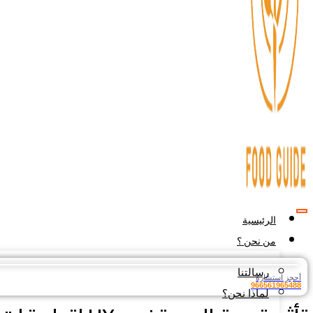
الرئيسية
من نحن ؟
رسالتنا
أحجز استشارة
966561965488
لماذا نحن؟