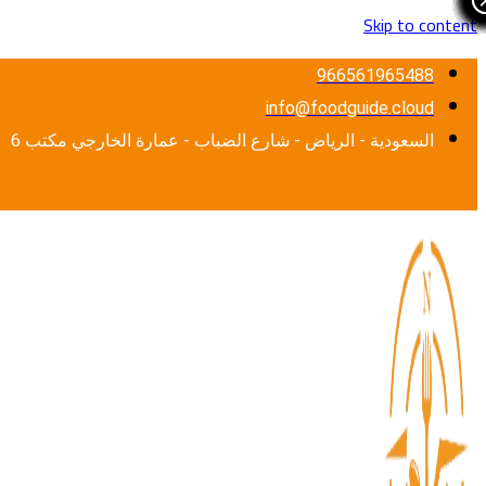
Skip to content
966561965488
info@foodguide.cloud
السعودية - الرياض - شارع الضباب - عمارة الخارجي مكتب 6