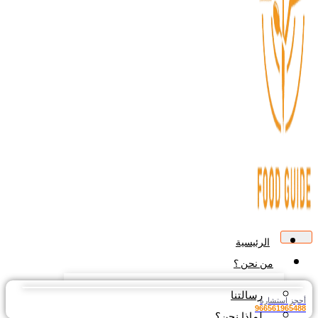
الرئيسية
من نحن ؟
رسالتنا
جز استشارة
9665619654
لماذا نحن؟