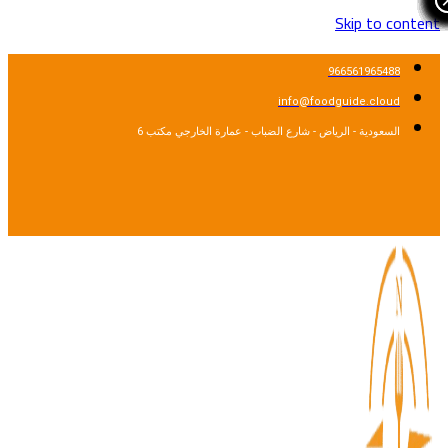
Skip to cont
966561965488
info@foodguide.cloud
السعودية - الرياض - شارع الضباب - عمارة الخارجي مكتب 6