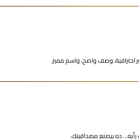
احترافية، وصف واضح، واسم مميز.
 رأيه… ده بيصنع مصداقيتك.