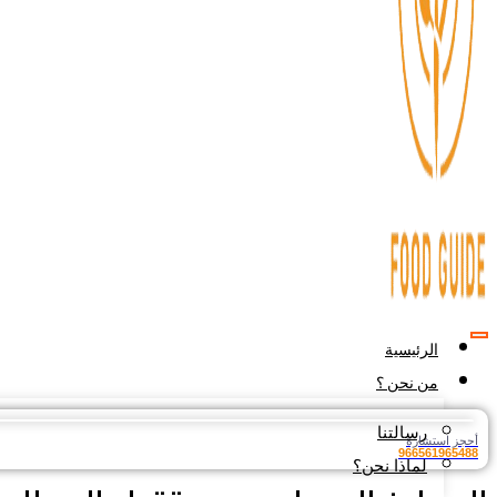
الرئيسية
من نحن ؟
رسالتنا
أحجز استشارة
966561965488
لماذا نحن؟