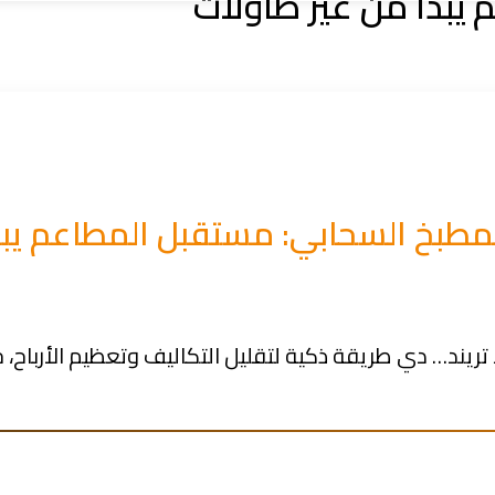
يبدأ من غير طاولات
لمطبخ السحابي: مستقبل المطاعم يبد