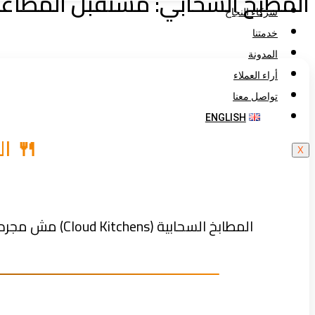
المطبخ السحابي: مستقبل المطاعم 
شركاء النجاح
خدمتنا
المدونة
أراء العملاء
تواصل معنا
ENGLISH
🍴 ا
X
المطابخ السحابية (Cloud Kitchens) مش مجرد تريند… دي طريقة ذكية لتقليل التكاليف وتعظيم الأرباح، خصوصًا في المدن الكبيرة.