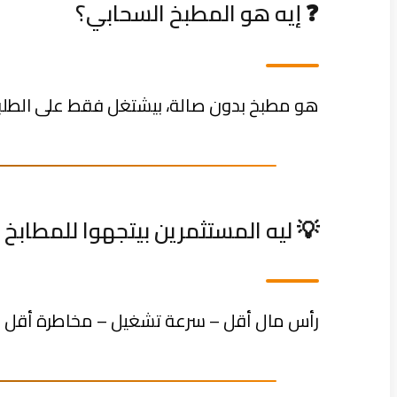
❓ إيه هو المطبخ السحابي؟
هو مطبخ بدون صالة، بيشتغل فقط على الطلبات
💡 ليه المستثمرين بيتجهوا للمطابخ 
رأس مال أقل – سرعة تشغيل – مخاطرة أقل – ت