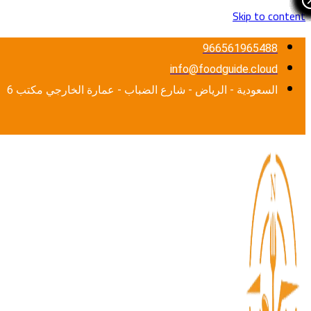
Skip to content
966561965488
info@foodguide.cloud
السعودية - الرياض - شارع الضباب - عمارة الخارجي مكتب 6