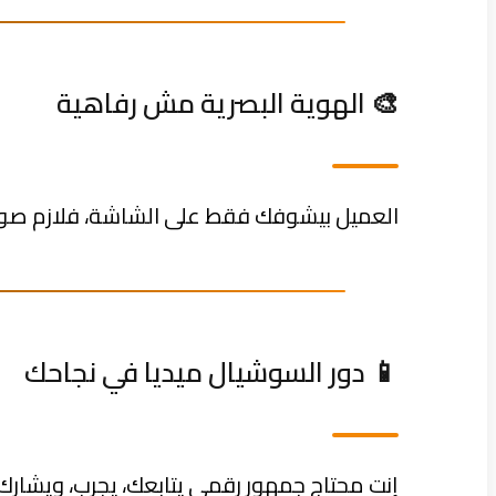
🎨 الهوية البصرية مش رفاهية
العميل بيشوفك فقط على الشاشة، فلازم صور 
📱 دور السوشيال ميديا في نجاحك
إنت محتاج جمهور رقمي يتابعك، يجرب، ويشارك