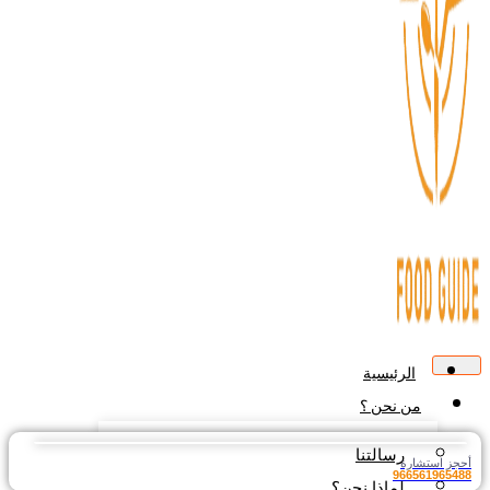
الرئيسية
من نحن ؟
رسالتنا
جز استشارة
9665619654
لماذا نحن؟