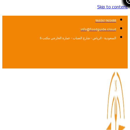
Skip to cont
966561965488
info@foodguide.cloud
السعودية - الرياض - شارع الضباب - عمارة الخارجي مكتب 6