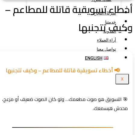
طاء تسويقية قاتلة للمطاعم –
شركاء النجاح
يف تتجنبها
خدمتنا
المدونة
أراء العملاء
تواصل معنا
ENGLISH
📢 أخطاء تسويقية قاتلة للمطاعم – وكيف تتجنبها
X
🎯 التسويق هو صوت مطعمك… ولو كان الصوت ضعيف أو مزعج،
محدش هيسمعك.