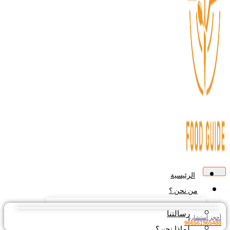
الرئيسية
من نحن ؟
رسالتنا
جز استشارة
9665619654
لماذا نحن؟