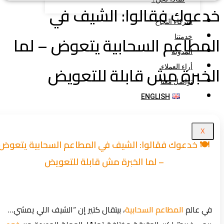
عوك فقالوا: الشيف في
شركاء النجاح
مطاعم السحابية يتعوض – لما
خدمتنا
المدونة
خبرة مش قابلة للتعويض​
أراء العملاء
تواصل معنا
ENGLISH
X
🍽️ خدعوك فقالوا: الشيف في المطاعم السحابية يتعوض
– لما الخبرة مش قابلة للتعويض
في عالم
المطاعم السحابية
، بيتقال كتير إن “الشيف اللي يمشي…