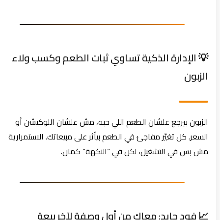
💡 الإدارة الذكية تساوي ثبات الطعم وكسب ولاء
الزبون
الزبون بيرجع علشان الطعم اللي حبه، مش علشان اللوكيشن أو
السعر. كل تغيّر مفاجئ في الطعم بيأثر على مبيعاتك. الاستمرارية
مش بس في التشغيل، لكن في “النكهة” كمان.
📈 فود جايد: معاك من أول وصفة لآخر بيعة