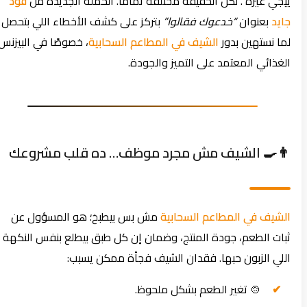
ييجي غيره”. لكن الحقيقة مختلفة تمامًا. الحملة الجديدة من
فود
جايد
بعنوان
“خدعوك فقالوا”
بتركز على كشف الأخطاء اللي بتحصل
لما نستهين بدور
الشيف في المطاعم السحابية
، خصوصًا في البيزنس
الغذائي المعتمد على التميز والجودة.
👨‍🍳 الشيف مش مجرد موظف… ده قلب مشروعك
الشيف في المطاعم السحابية
مش بس بيطبخ؛ هو المسؤول عن
ثبات الطعم، جودة المنتج، وضمان إن كل طبق بيطلع بنفس النكهة
اللي الزبون حبها. فقدان الشيف فجأة ممكن يسبب:
🍲 تغير الطعم بشكل ملحوظ.