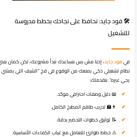
🛠️ فود جايد: نحافظ على نجاحك بخطط مدروسة
للتشغيل
في
فود جايد
، إحنا مش بس بنساعدك تبدأ مشروعك، لكن كمان بنبني
نظام تشغيلي ذكي يمنعك من الوقوع في فخ “الشيف اللي يمشي
يجي غيره”. بنقدملك:
📖 دليل وصفات احترافي موحّد.
👨‍🏫 تدريب طاقم المطبخ الكامل.
📝 توثيق خطوات التحضير بدقة.
⚠️ خطط طوارئ للتعامل مع غياب الكفاءات الأساسية.