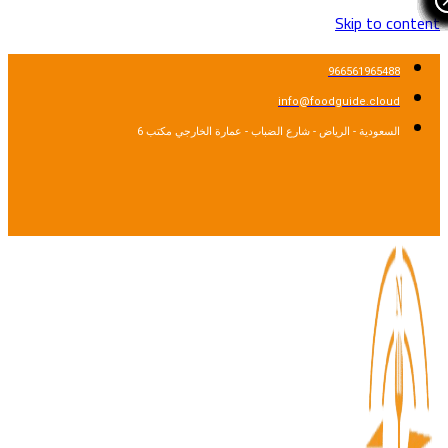
Skip to cont
966561965488
info@foodguide.cloud
السعودية - الرياض - شارع الضباب - عمارة الخارجي مكتب 6