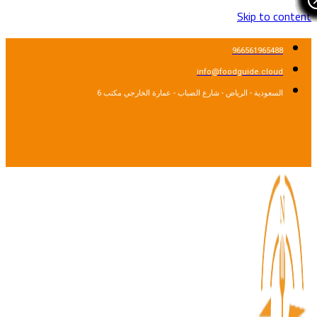
Skip to cont
966561965488
info@foodguide.cloud
السعودية - الرياض - شارع الضباب - عمارة الخارجي مكتب 6