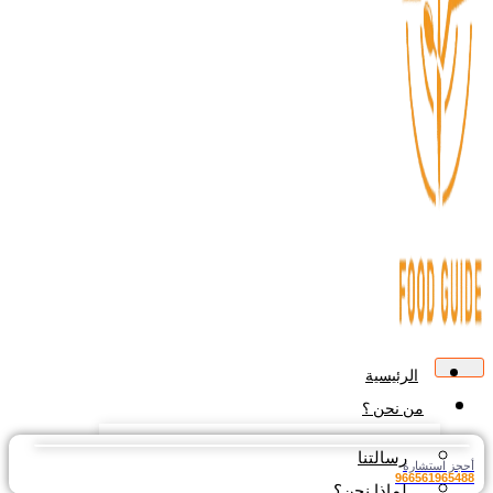
الرئيسية
من نحن ؟
رسالتنا
جز استشارة
9665619654
لماذا نحن؟