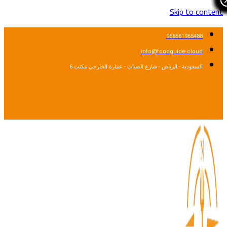
Skip to cont
966561965488
info@foodguide.cloud
السعودية - الرياض - شارع الضباب - عمارة الخارجي مكتب 6