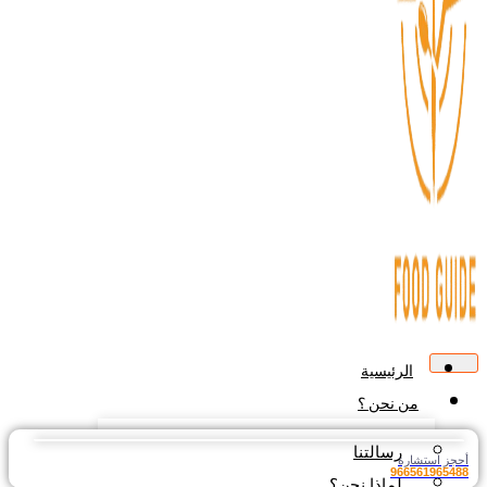
الرئيسية
من نحن ؟
رسالتنا
جز استشارة
9665619654
لماذا نحن؟