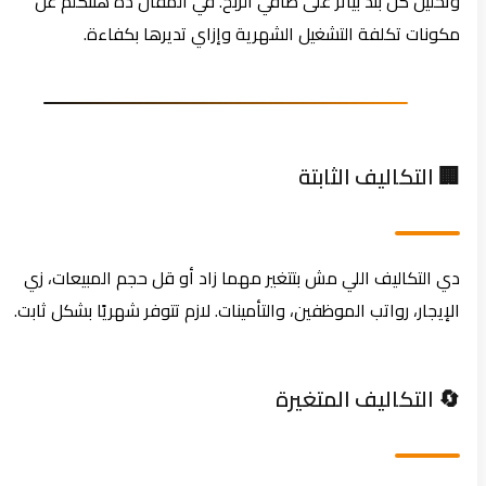
وتحليل كل بند بيأثر على صافي الربح. في المقال ده هنتكلم عن
مكونات تكلفة التشغيل الشهرية وإزاي تديرها بكفاءة.
🏢 التكاليف الثابتة
دي التكاليف اللي مش بتتغير مهما زاد أو قل حجم المبيعات، زي
الإيجار، رواتب الموظفين، والتأمينات. لازم تتوفر شهريًا بشكل ثابت.
🔄 التكاليف المتغيرة