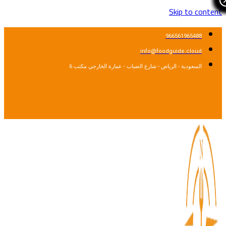
Skip to cont
966561965488
info@foodguide.cloud
السعودية - الرياض - شارع الضباب - عمارة الخارجي مكتب 6