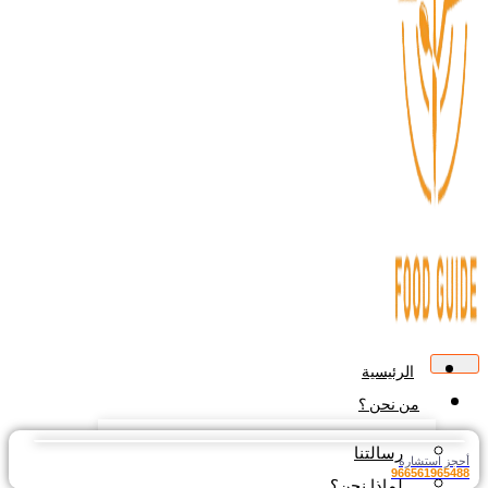
الرئيسية
من نحن ؟
رسالتنا
جز استشارة
9665619654
لماذا نحن؟