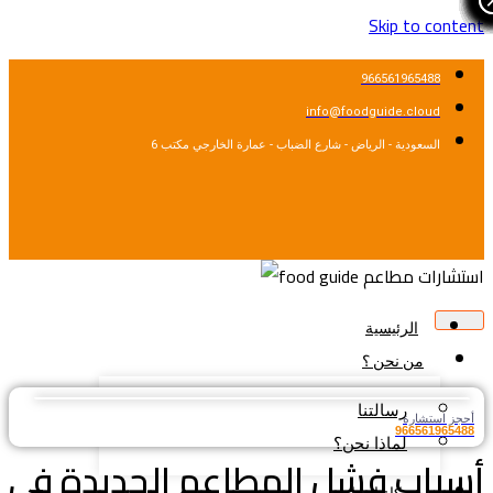
Skip to content
966561965488
info@foodguide.cloud
السعودية - الرياض - شارع الضباب - عمارة الخارجي مكتب 6
الرئيسية
من نحن ؟
رسالتنا
أحجز استشارة
966561965488
لماذا نحن؟
أسباب فشل المطاعم الجديدة في