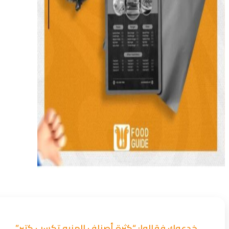
خدعوك فقالوا: “كثرة أصناف المنيو تكسب كتير”