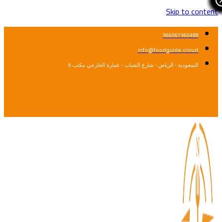
Skip to cont
966561965488
info@foodguide.cloud
السعودية - الرياض - شارع الضباب - عمارة الخارجي مكتب 6