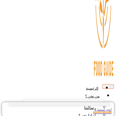
الرئيسية
من نحن ؟
رسالتنا
جز استشارة
9665619654
لماذا نحن؟