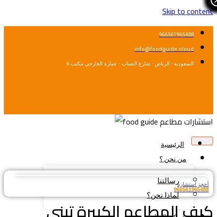
Skip to cont
966561965488
info@foodguide.cloud
السعودية - الرياض - شارع الضباب - عمارة الخارجي مكتب 6
الرئيسية
من نحن ؟
رسالتنا
جز استشارة
9665619654
لماذا نحن؟
ف المطاعم الكبيرة تبني