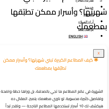
شركاء النجاح
رتها؟ وأسرار ممكن تطبّقها
خدمتنا
المدونة
مطعمك
أراء العملاء
تواصل معنا
ENGLISH
X
🌟 كيف المطاعم الكبيرة تبني شهرتها؟ وأسرار ممكن
تطبّقها بمطعمك
الشهرة في عالم المطاعم ما تجي بالصدفة، بل وراها خطة واضحة
وتفاصيل كثيرة محسوبة. لو ناوي مطعمك يتميز، المقال ده
هيكشف لك 10 أسرار تستخدمها المطاعم الناجحة — وتقدر تبدأ