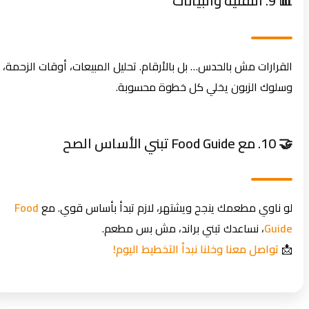
📊 9. التقنية والبيانات
القرارات مش بالحدس… بل بالأرقام. تحليل المبيعات، أوقات الزحمة،
وسلوك الزبون يخلي كل خطوة محسوبة.
🤝 10. مع Food Guide تبني الأساس الصح
لو ناوي مطعمك ينجح ويشتهر، لازم تبدأ بأساس قوي. مع
Food
Guide
، نساعدك تبني براند، مش بس مطعم.
📩
تواصل معنا وخلنا نبدأ التخطيط اليوم!