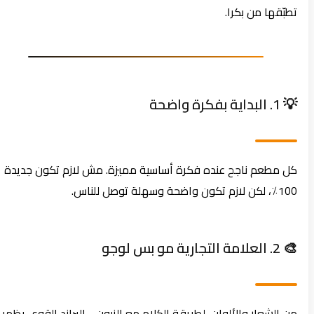
تطبّقها من بكرا.
💡 1. البداية بفكرة واضحة
كل مطعم ناجح عنده فكرة أساسية مميزة. مش لازم تكون جديدة
100٪، لكن لازم تكون واضحة وسهلة توصل للناس.
🎨 2. العلامة التجارية مو بس لوجو
من الشعار والألوان، لطريقة الكلام مع الزبون… البراند القوي يظهر