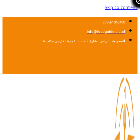
Skip to cont
966561965488
info@foodguide.cloud
السعودية - الرياض - شارع الضباب - عمارة الخارجي مكتب 6