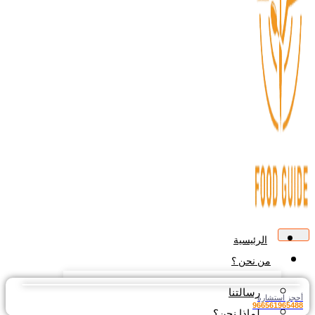
الرئيسية
من نحن ؟
رسالتنا
جز استشارة
9665619654
لماذا نحن؟