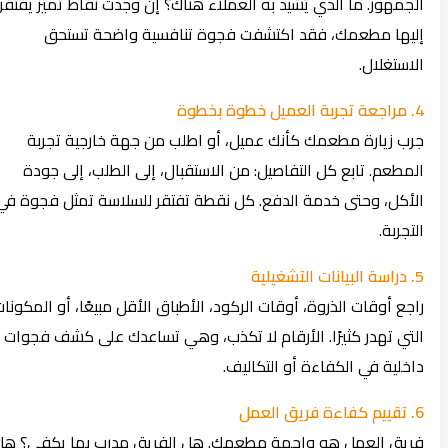
الجمهور. ما الذي يُشيد به العملاء هناك؟ إن وجدت نقاط تميّز يفتقر
إليها مطعمك، فقد اكتشفت فجوة تنافسية واضحة تستحق
الاستغلال.
4. مراجعة تجربة العميل خطوة بخطوة
جرب زيارة مطعمك كأنك عميل، أو اطلب من جهة خارجية تجربة
المطعم. تابع كل التفاصيل: من الاستقبال، إلى الطلب، إلى جودة
الأكل، وحتى خدمة الدفع. كل نقطة تفتقر للسلاسة تمثل فجوة في
التجربة.
5. دراسة البيانات التشغيلية
راجع أوقات الذروة، أوقات الركود، الأطباق الأقل مبيعًا، أو المكونات
التي تهدر كثيرًا. الأرقام لا تكذب، وهي تساعدك على كشف فجوات
داخلية في الكفاءة أو التكاليف.
6. تقييم كفاءة فريق العمل
فريق العمل هو واجهة مطعمك. هل الفريق مدرب بما يكفي؟ هل