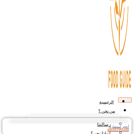
الرئيسية
من نحن ؟
رسالتنا
جز استشارة
9665619654
لماذا نحن؟