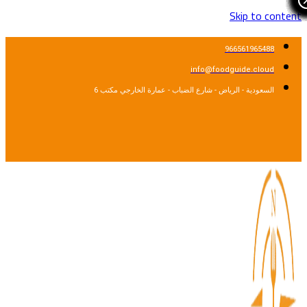
Skip to cont
966561965488
info@foodguide.cloud
السعودية - الرياض - شارع الضباب - عمارة الخارجي مكتب 6