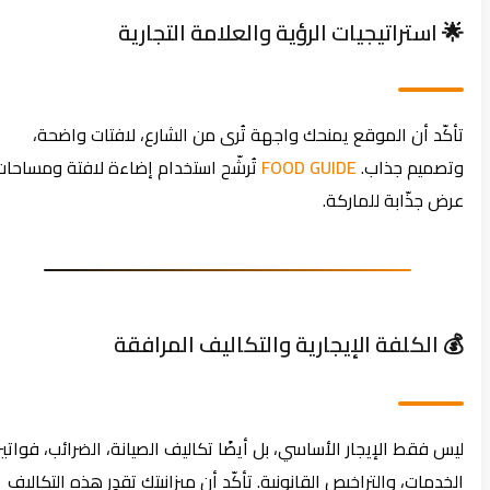
🌟 استراتيجيات الرؤية والعلامة التجارية
تأكّد أن الموقع يمنحك واجهة تُرى من الشارع، لافتات واضحة،
وتصميم جذاب.
FOOD GUIDE
تُرشّح استخدام إضاءة لافتة ومساحات
عرض جذّابة للماركة.
💰 الكلفة الإيجارية والتكاليف المرافقة
ليس فقط الإيجار الأساسي، بل أيضًا تكاليف الصيانة، الضرائب، فواتير
الخدمات، والتراخيص القانونية. تأكّد أن ميزانيتك تقدِر هذه التكاليف