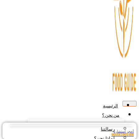
الرئيسية
من نحن ؟
رسالتنا
جز استشارة
9665619654
لماذا نحن؟