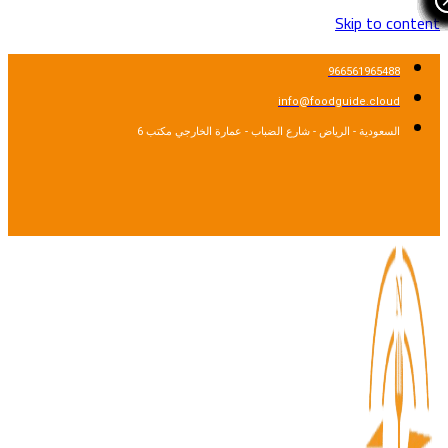
Skip to cont
966561965488
info@foodguide.cloud
السعودية - الرياض - شارع الضباب - عمارة الخارجي مكتب 6