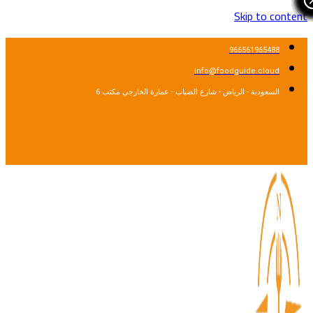
Skip to cont
966561965488
info@foodguide.cloud
السعودية - الرياض - شارع الضباب - عمارة الخارجي مكتب 6