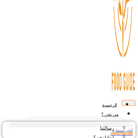
الرئيسية
من نحن ؟
رسالتنا
جز استشارة
9665619654
لماذا نحن؟