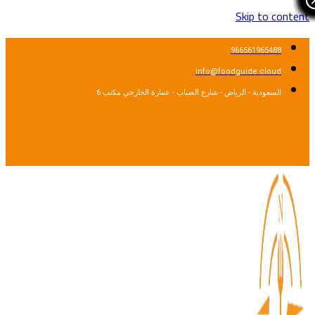
Skip to cont
966561965488
info@foodguide.cloud
السعودية - الرياض - شارع الضباب - عمارة الخارجي مكتب 6