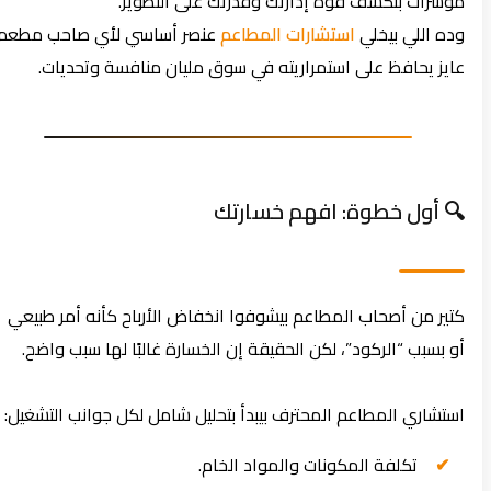
مؤشرات بتكشف قوة إدارتك وقدرتك على التطوير.
وده اللي بيخلي
استشارات المطاعم
عنصر أساسي لأي صاحب مطعم
عايز يحافظ على استمراريته في سوق مليان منافسة وتحديات.
🔍 أول خطوة: افهم خسارتك
كتير من أصحاب المطاعم بيشوفوا انخفاض الأرباح كأنه أمر طبيعي
أو بسبب “الركود”، لكن الحقيقة إن الخسارة غالبًا لها سبب واضح.
استشاري المطاعم المحترف بيبدأ بتحليل شامل لكل جوانب التشغيل:
تكلفة المكونات والمواد الخام.