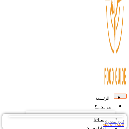
الرئيسية
من نحن ؟
رسالتنا
جز استشارة
9665619654
لماذا نحن؟