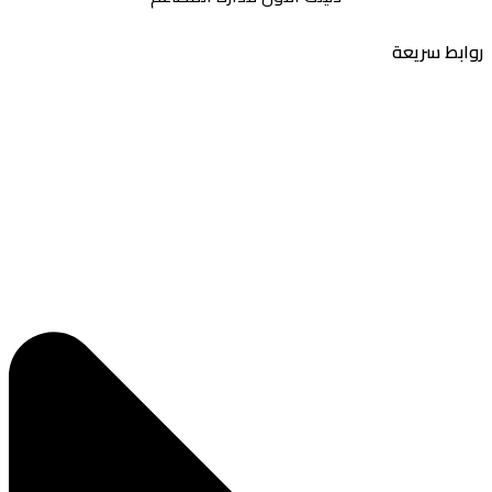
بط سريعة