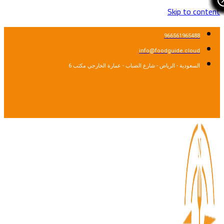
Skip to cont
966561965488
info@foodguide.cloud
السعودية - الرياض - شارع الضباب - عمارة الخارجي مكتب 6