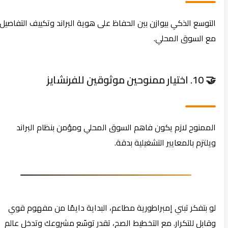
التوسع الذكي بيوازن بين الحفاظ على هوية البراند وتكييف التفاصيل
مع السوق المحلي.
🤝 10. اختيار ممنوحين موثوقين للفرنشايز
الممنوح لازم يكون فاهم السوق المحلي ومؤمن بنظام البراند
ويلتزم بالمعايير التشغيلية بدقة.
لو بتفكر تبني إمبراطورية مطاعم، البداية دايمًا من مفهوم قوي
وقابل للتكرار. مع التخطيط الصح، تقدر توسّع مشروعك وتدخل عالم