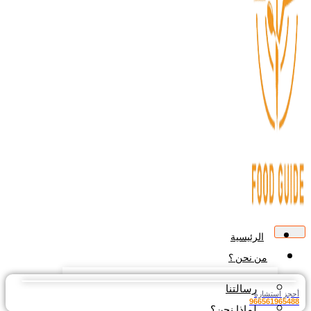
الرئيسية
من نحن ؟
رسالتنا
جز استشارة
9665619654
لماذا نحن؟