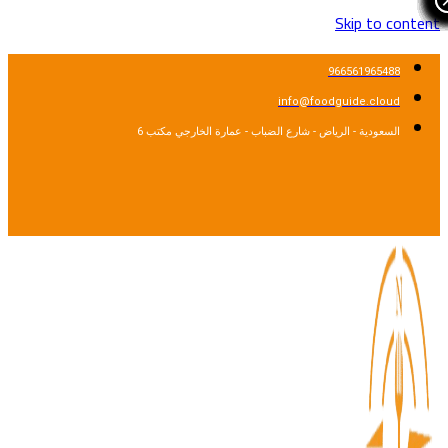
Skip to cont
966561965488
info@foodguide.cloud
السعودية - الرياض - شارع الضباب - عمارة الخارجي مكتب 6