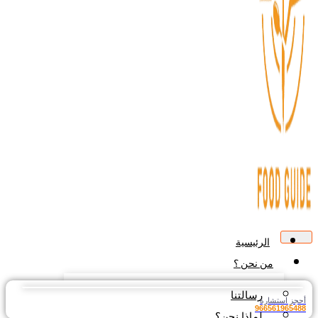
الرئيسية
من نحن ؟
رسالتنا
جز استشارة
9665619654
لماذا نحن؟