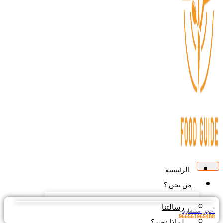
الرئيسية
من نحن ؟
رسالتنا
جز استشارة
9665619654
لماذا نحن؟