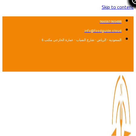
Skip to cont
966561965488
info@foodguide.cloud
السعودية - الرياض - شارع الضباب - عمارة الخارجي مكتب 6