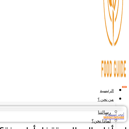
الرئيسية
من نحن ؟
رسالتنا
أحجز استشارة
966561965488
لماذا نحن؟