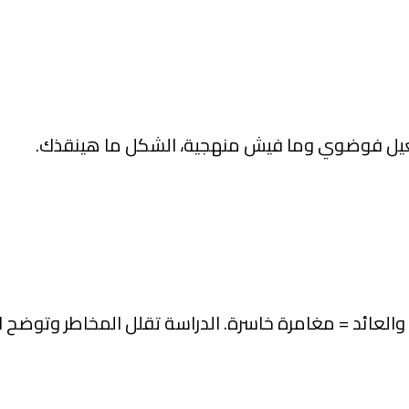
شغيل فوضوي وما فيش منهجية، الشكل ما هينقذك.
لعائد = مغامرة خاسرة. الدراسة تقلل المخاطر وتوضح ا