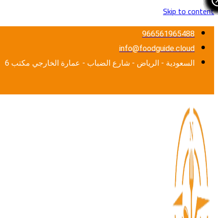
Skip to content
966561965488
info@foodguide.cloud
السعودية - الرياض - شارع الضباب - عمارة الخارجي مكتب 6