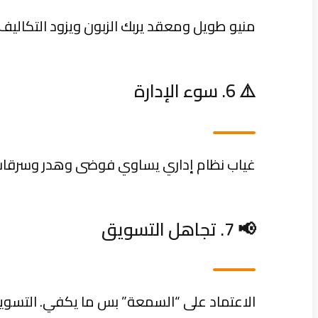
منيو طويل ومعقد يربك الزبون ويزود التكالي
⚠️ 6. سوء الإدارة
غياب نظام إداري يساوي فوضى وهدر وسرقات. 
📢 7. تجاهل التسويق
الاعتماد على “السمعة” بس ما يكفي. التسويق