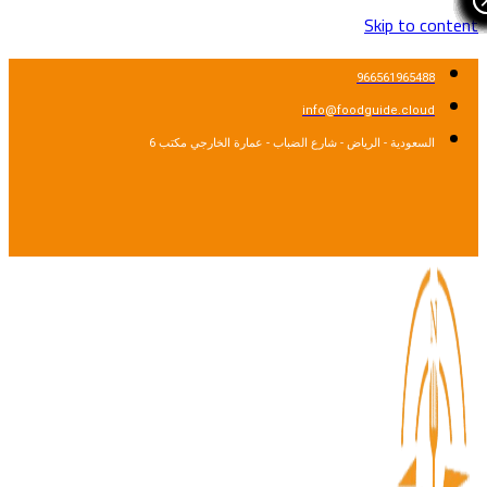
Skip to cont
966561965488
info@foodguide.cloud
السعودية - الرياض - شارع الضباب - عمارة الخارجي مكتب 6