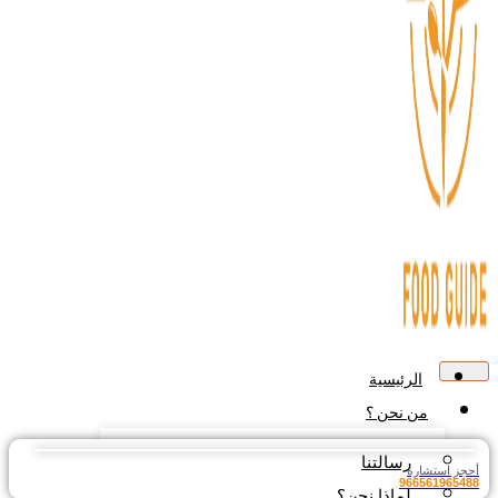
الرئيسية
من نحن ؟
رسالتنا
جز استشارة
9665619654
لماذا نحن؟