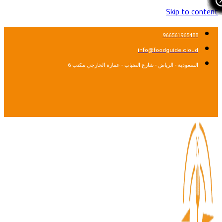
Skip to cont
966561965488
info@foodguide.cloud
السعودية - الرياض - شارع الضباب - عمارة الخارجي مكتب 6