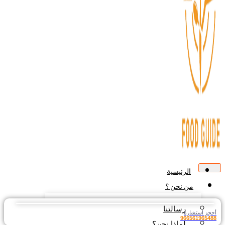
الرئيسية
من نحن ؟
رسالتنا
جز استشارة
9665619654
لماذا نحن؟