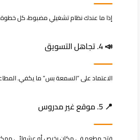
إذا ما عندك نظام تشغيلي مضبوط، كل خطوة ف
📣 4. تجاهل التسويق
الاعتماد على “السمعة بس” ما يكفي. المطاعم
📍 5. موقع غير مدروس
فتح مطعم في مكان رخيص أو عشوائي ممكن يوف