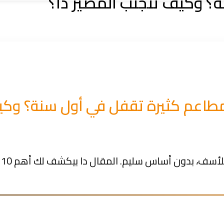
؟ وكيف تتجنّب المصير دا؟
مطاعم كثيرة تقفل في أول سنة؟ وكيف
المقال دا بيكشف لك أهم 10 أسباب للفشل، وكيف تتجنبها بخطوات عملية ومدروسة.