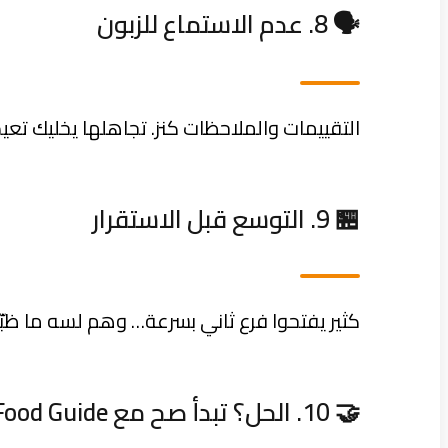
🗣️ 8. عدم الاستماع للزبون
التقييمات والملاحظات كنز. تجاهلها يخليك تع
🏪 9. التوسع قبل الاستقرار
كثير يفتحوا فرع ثاني بسرعة… وهم لسه ما ظبّطو
🤝 10. الحل؟ تبدأ صح مع Food Guide