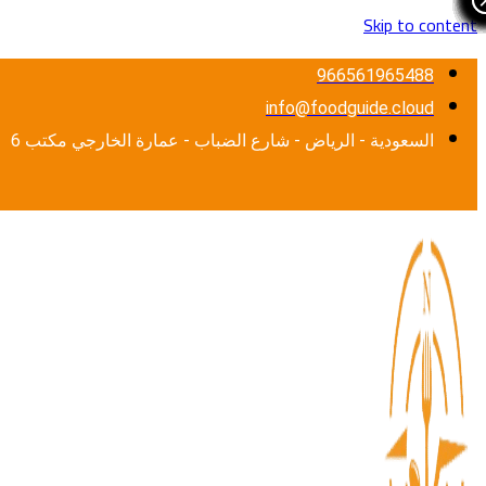
Skip to content
966561965488
info@foodguide.cloud
السعودية - الرياض - شارع الضباب - عمارة الخارجي مكتب 6