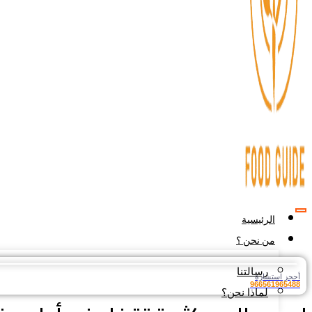
الرئيسية
من نحن ؟
رسالتنا
أحجز استشارة
966561965488
لماذا نحن؟