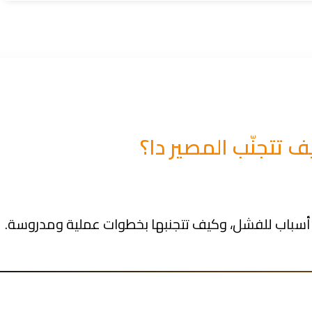
 تتجنّب المصير دا؟