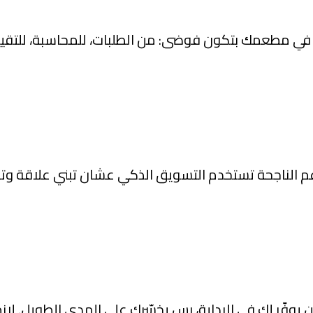
ي مطعمك بتكون فوضى: من الطلبات، للمحاسبة، للتقيي
 الناجحة تستخدم التسويق الذكي عشان تبني علاقة وتوا
ّر لك في البداية، بس يخسّرك على المدى الطويل. لازم