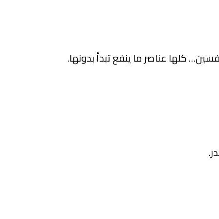
سين… كلها عناصر ما ينفع تبدأ بدونها.
ر.