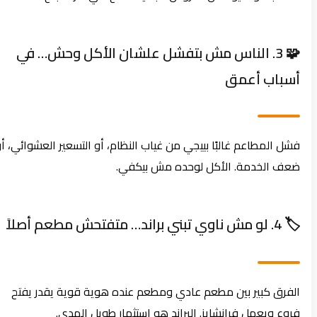
🧩 3. الناس مش بتفشل علشان الأكل وحش… في
أسباب أعمق
فشل المطاعم غالبًا بييجي من غياب النظام، أو التسعير العشوائي، أو
ضعف الخدمة. الأكل لوحده مش بيكفي.
🏷️ 4. لو مش ناوي تبني براند… متفتحش مطعم أصلاً
الفرق كبير بين مطعم عادي ومطعم عنده هوية قوية يقدر يفتح
فروع ويعمل فرانشايز. البراند هو استثمار طويل المدى.