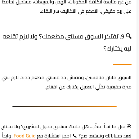
من غير متابعة لتكلفة المكونات، الهدر، والمبيعات، مستحيل تحافظ
على ربح حقيقي. التحكم في التكاليف سر البقاء.
🔍 9. تفتكر السوق مستني مطعمك؟ ولا لازم تقنعه
ليه يختارك؟
السوق مليان منافسين، ومفيش حد مستني مطعم جديد. لازم تبني
ميزة حقيقية تخلّي العميل يختارك عن اقتناع.
🎯 قبل ما تبدأ، فكّر… هل حلمك يستحق يتحول لمشروع؟ ولا محتاج
تعيد حساباتك وتستعد صح؟ 📞 احجز استشارة مع
Food Guid
، وابدأ