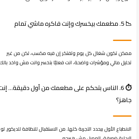
📉 5. مطعمك بيخسرك وإنت فاكره ماشي تمام
ممكن تكون شغال كل يوم وتفتكر إن فيه مكسب، لكن من غير
تحليل مالي ومؤشرات واضحة، انت فعليًا بتخسر وانت مش واخد بالك.
⏱️ 6. الناس بتحكم على مطعمك من أول دقيقة… إنت
جاهز؟
الانطباع الأول بيحدد التجربة كلها. من الاستقبال للنظافة للديكور. لو
البداية ضعيفة، العميل مش هيرجع.