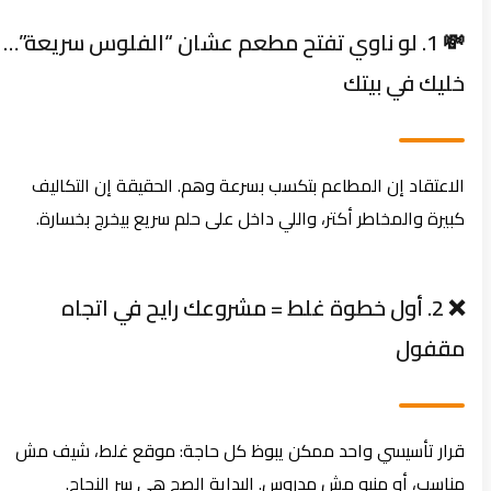
💸 1. لو ناوي تفتح مطعم عشان “الفلوس سريعة”…
خليك في بيتك
الاعتقاد إن المطاعم بتكسب بسرعة وهم. الحقيقة إن التكاليف
كبيرة والمخاطر أكتر، واللي داخل على حلم سريع بيخرج بخسارة.
❌ 2. أول خطوة غلط = مشروعك رايح في اتجاه
مقفول
قرار تأسيسي واحد ممكن يبوظ كل حاجة: موقع غلط، شيف مش
مناسب، أو منيو مش مدروس. البداية الصح هي سر النجاح.