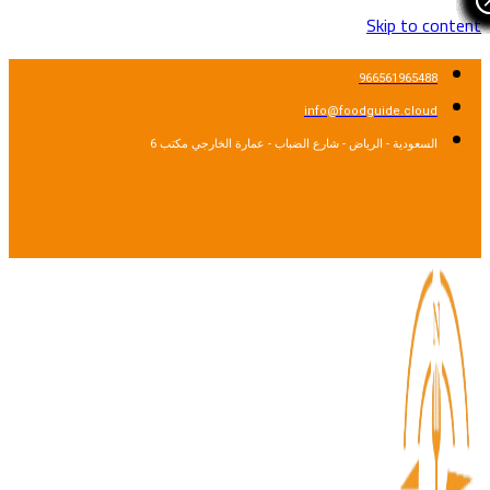
Skip to cont
966561965488
info@foodguide.cloud
السعودية - الرياض - شارع الضباب - عمارة الخارجي مكتب 6