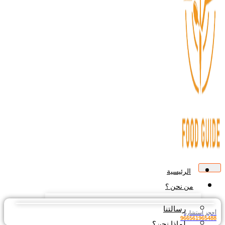
الرئيسية
من نحن ؟
رسالتنا
جز استشارة
9665619654
لماذا نحن؟